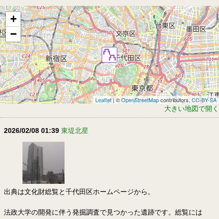
+
−
Leaflet
| ©
OpenStreetMap
contributors,
CC-BY-SA
大きい地図で開く
2026/02/08 01:39
東堤北星
出典は文化財総覧と千代田区ホームページから。
法政大学の開発に伴う発掘調査で見つかった遺跡です。総覧には