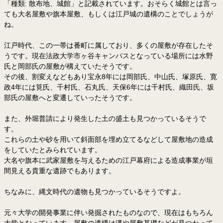
「種類: 散布地、城館」と記載されています。おそらく城館とは言っ
ても大名屋敷や旗本屋敷、もしくは江戸城の遺構のことでしょうが
ね。
江戸時代、この一帯は番町に属しており、多くの屋敷が存在したそ
うです。現在法政大学市ヶ谷キャンパスとなっている場所には水野
氏と岡部氏の屋敷が構えていたそうです。
その後、割変えなどもあり宝永8年には岡部氏、中山氏、塚原氏、寛
政4年には筧氏、千村氏、石丸氏、天保6年には千村氏、織田氏、坂
部氏の屋敷へと変遷していったそうです。
また、外堀普請により発生した土の盛土も見つかっているそうで
す。
これらの土や砂を用いて斜面部を埋め立てるなどして屋敷地の造成
をしていたとみられています。
大名や旗本に武家屋敷を与えるための江戸幕府による造成事業が垣
間見える貴重な遺跡でもあります。
ちなみに、縄文時代の遺物も見つかっているそうですよ。
元々大学の開発事業に伴い発掘されたものなので、現在はもちろん
大学となっています。屋敷の遺構は溝や屋敷基礎などが見つかって