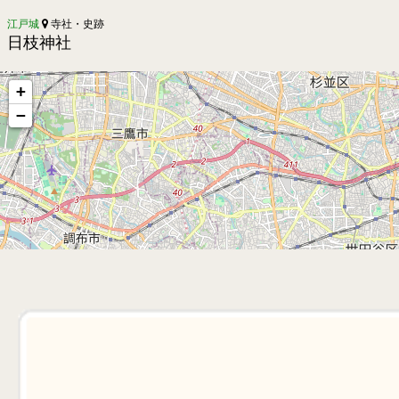
江戸城
寺社・史跡
日枝神社
+
−