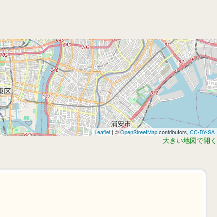
Leaflet
| ©
OpenStreetMap
contributors,
CC-BY-SA
大きい地図で開く