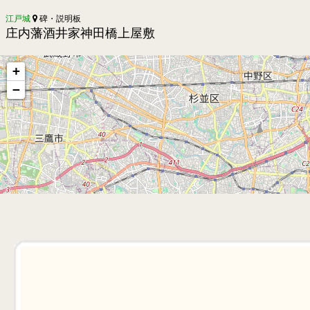
江戸城
碑・説明板
庄内藩酒井家神田橋上屋敷
+
−