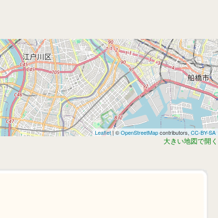
Leaflet
| ©
OpenStreetMap
contributors,
CC-BY-SA
大きい地図で開く