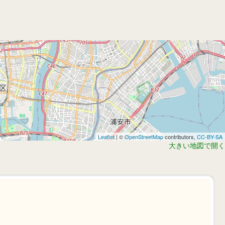
Leaflet
| ©
OpenStreetMap
contributors,
CC-BY-SA
大きい地図で開く