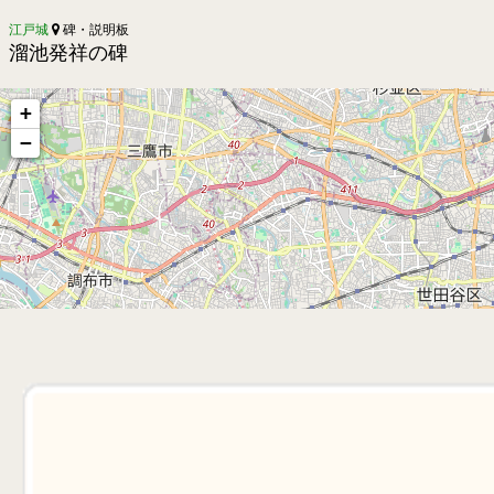
江戸城
碑・説明板
溜池発祥の碑
+
−