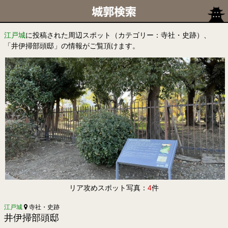
江戸城
に投稿された周辺スポット（カテゴリー：寺社・史跡）、
「井伊掃部頭邸」の情報がご覧頂けます。
リア攻めスポット写真：
4
件
江戸城
寺社・史跡
井伊掃部頭邸