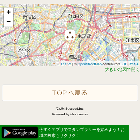
+
−
Leaflet
| ©
OpenStreetMap
contributors,
CC-BY-SA
大きい地図で開く
(C)UM.Succeed,Inc.
Powered by idea canvas
今すぐアプリでスタンプラリーを始めよう！お
城の検索もサクサク！