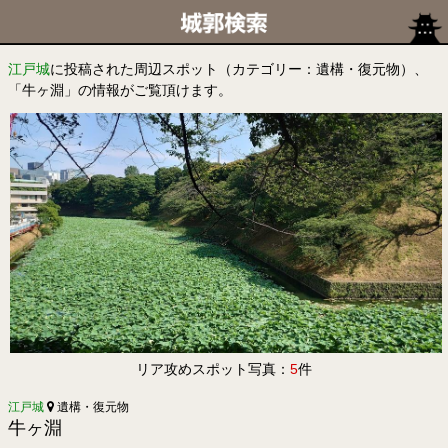
江戸城
に投稿された周辺スポット（カテゴリー：遺構・復元物）、
「牛ヶ淵」の情報がご覧頂けます。
リア攻めスポット写真：
5
件
江戸城
遺構・復元物
牛ヶ淵