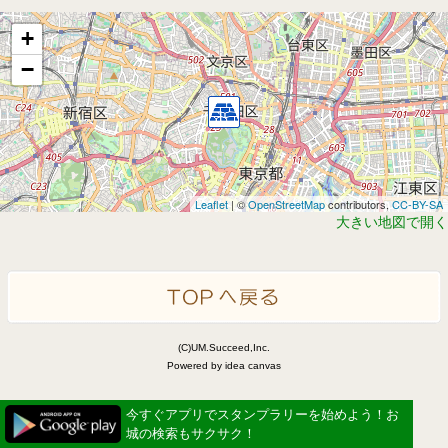
+
−
Leaflet
| ©
OpenStreetMap
contributors,
CC-BY-SA
大きい地図で開く
(C)UM.Succeed,Inc.
Powered by idea canvas
今すぐアプリでスタンプラリーを始めよう！お
城の検索もサクサク！