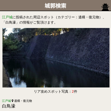
江戸城
に投稿された周辺スポット（カテゴリー：遺構・復元物）、
「白鳥濠」の情報がご覧頂けます。
リア攻めスポット写真：
2
件
江戸城
遺構・復元物
白鳥濠