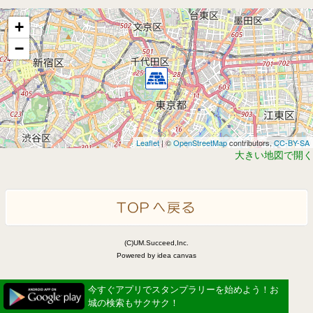
+
−
Leaflet
| ©
OpenStreetMap
contributors,
CC-BY-SA
大きい地図で開く
(C)UM.Succeed,Inc.
Powered by idea canvas
今すぐアプリでスタンプラリーを始めよう！お
城の検索もサクサク！