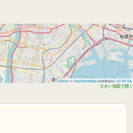
Leaflet
| ©
OpenStreetMap
contributors,
CC-BY-SA
大きい地図で開く