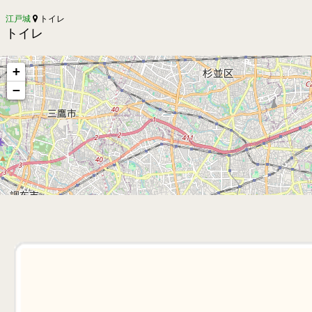
江戸城
トイレ
トイレ
+
−