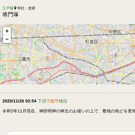
江戸城
寺社・史跡
将門塚
+
−
2020/11/26 02:54
下沼
下総守
雄信
令和2年11月現在、神田明神の神主のお祓いの上で、敷地の殆どを更