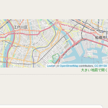
Leaflet
| ©
OpenStreetMap
contributors,
CC-BY-SA
大きい地図で開く