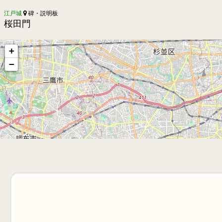
江戸城
碑・説明板
桜田門
+
−