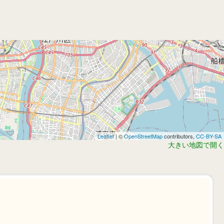
Leaflet
| ©
OpenStreetMap
contributors,
CC-BY-SA
大きい地図で開く