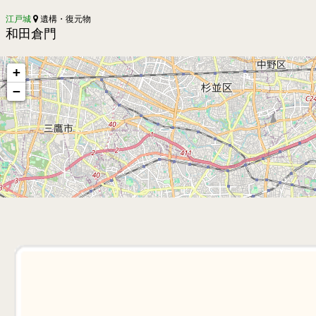
江戸城
遺構・復元物
和田倉門
+
−