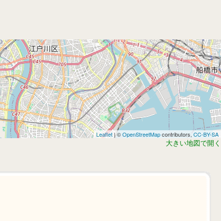
Leaflet
| ©
OpenStreetMap
contributors,
CC-BY-SA
大きい地図で開く