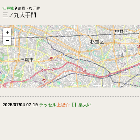
江戸城
遺構・復元物
三ノ丸大手門
+
−
2025/07/04 07:19
ラッセル
上総介
【】栗太郎