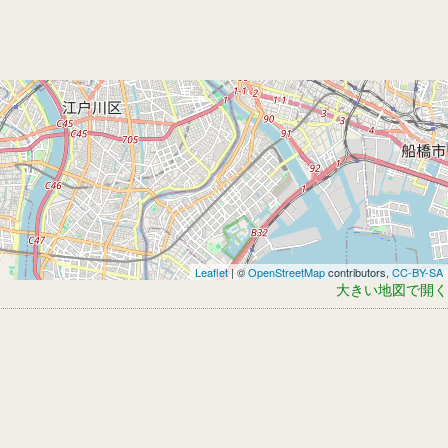
Leaflet
| ©
OpenStreetMap
contributors,
CC-BY-SA
大きい地図で開く