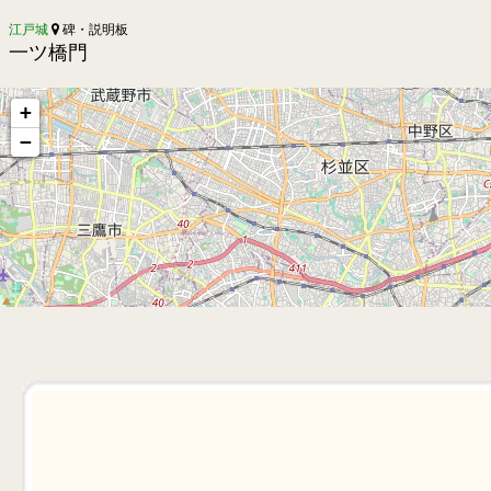
江戸城
碑・説明板
一ツ橋門
+
−