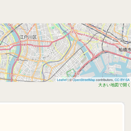
Leaflet
| ©
OpenStreetMap
contributors,
CC-BY-SA
大きい地図で開く