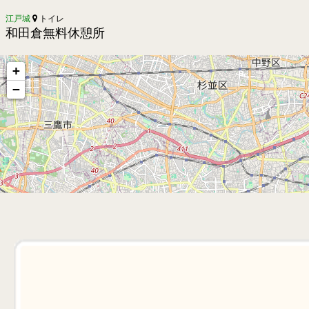
江戸城
トイレ
和田倉無料休憩所
+
−