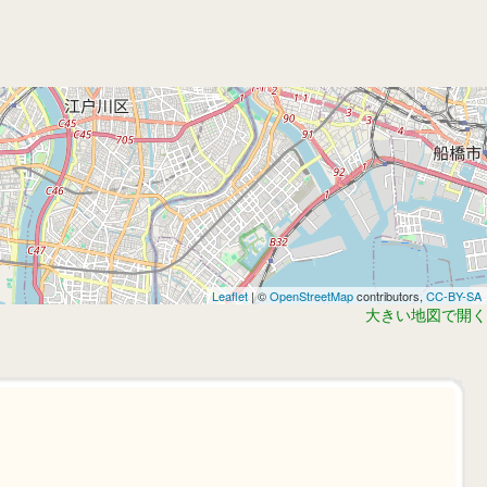
Leaflet
| ©
OpenStreetMap
contributors,
CC-BY-SA
大きい地図で開く