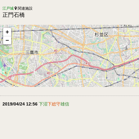
江戸城
関連施設
正門石橋
+
−
2019/04/24 12:56
下沼
下総守
雄信