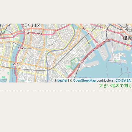
Leaflet
| ©
OpenStreetMap
contributors,
CC-BY-SA
大きい地図で開く