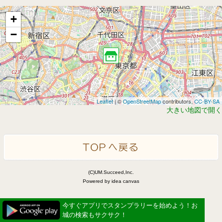
+
−
Leaflet
| ©
OpenStreetMap
contributors,
CC-BY-SA
大きい地図で開く
(C)UM.Succeed,Inc.
Powered by idea canvas
今すぐアプリでスタンプラリーを始めよう！お
城の検索もサクサク！