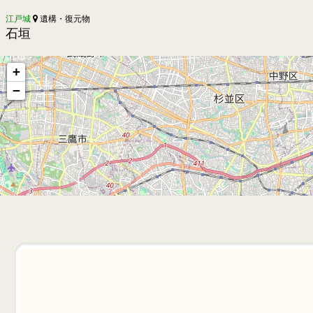
江戸城
遺構・復元物
石垣
+
−