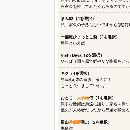
息子(小6)の意見です。強いイメー
ら家久を推してみたくもあるのですが
まみ62（4を選択）
私、家久の子孫らしいですから(笑)
一無庵ひょっとこ斎（2を選択）
島津といえば！
Nishi Biwa（2を選択）
やっぱり関ヶ原で鮮やかな指揮をとっ
キク（4を選択）
島津4兄弟の頭脳、家久に！
もっと長生きしていれば…
おとこ、
大学頭
侍（1を選択）
派手な活躍は弟達に譲り、家名を保つ
義久が人格者だったから兄弟が揉める
畠山
兵部卿
重忠（2を選択）
鬼島津