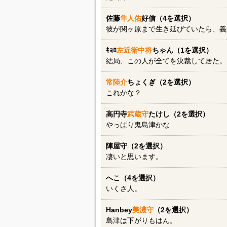
佐藤
隼人佑
好信（4を選択）
彼が関ヶ原まで生き延びていたら、義
ｷｮﾛ
左近衛中将
ちゃん（1を選択）
結局、この人が全てを決裁して居た。
常陸介
ちょくぎ（2を選択）
これかな？
高円寺
武蔵守
たけし（2を選択）
やっぱり鬼島津かな
陣屋守（2を選択）
凄いと思います。
へこ（4を選択）
いくさ人。
Hanbey
美濃守
（2を選択）
島津は下がりもはん。