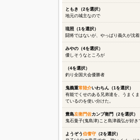
ともき（2を選択）
地元の城主なので
琉照（1を選択）
闘将ではないが、やっぱり義久が沈着
みやの（4を選択）
優しそうなところが
（4を選択）
釣り全国大会優勝者
鬼義重
常陸介
いわちん（1を選択）
有能でくせのある兄弟達を、うまくま
ているのを使い分けた。
豊島
左衛門佐
カンプ衛門（2を選択）
鬼石曼子(鬼島津)こと島津義弘が好き
ようぞう
伯耆守
（2を選択）