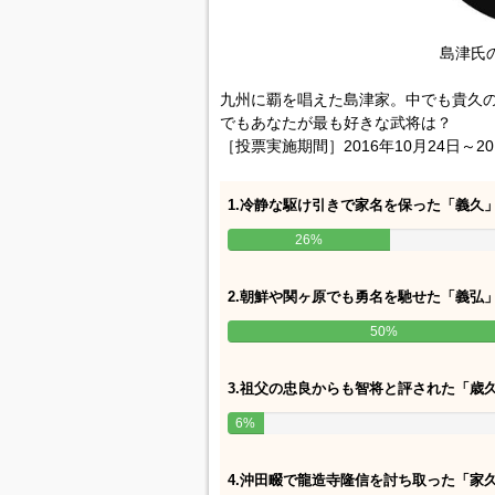
島津氏
九州に覇を唱えた島津家。中でも貴久の
でもあなたが最も好きな武将は？
［投票実施期間］2016年10月24日～20
1.冷静な駆け引きで家名を保った「義久
26%
2.朝鮮や関ヶ原でも勇名を馳せた「義弘
50%
3.祖父の忠良からも智将と評された「歳
6%
4.沖田畷で龍造寺隆信を討ち取った「家