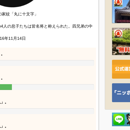
の家紋「丸に十文字」
4人の息子たちは皆名将と称えられた。四兄弟の中
16年11月14日
」。
」。
久」。
久」。