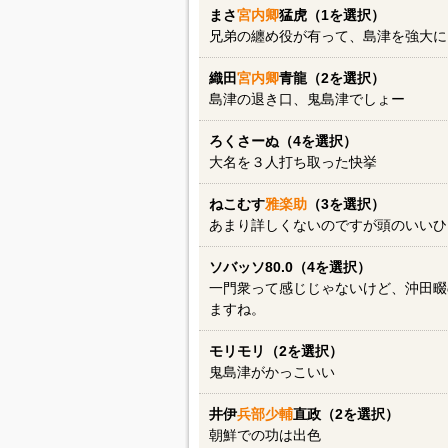
まさ
宮内卿
猛虎（1を選択）
兄弟の纏め役が有って、島津を強大に
織田
宮内卿
青龍（2を選択）
島津の退き口、鬼島津でしょー
ろくさーぬ（4を選択）
大名を３人打ち取った快挙
ねこむす
雅楽助
（3を選択）
あまり詳しくないのですが頭のいいひ
ソバッソ80.0（4を選択）
一門衆って感じじゃないけど、沖田畷
ますね。
モリモリ（2を選択）
鬼島津がかっこいい
井伊
兵部少輔
直政（2を選択）
朝鮮での功は出色