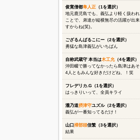
俊寛僧都
隼人正
（1を選択）
地元鹿児島でも、義弘より軽く扱われ
ことで、弟達が縦横無尽の活躍が出来
すからね(笑)。
ござるんばるこにー（2を選択）
勇猛な島津義弘がいちばん
自称武蔵守 本当は
木工允
（4を選択）
沖田畷で勝ってなかったら島津はあそ
4人ともみんな好きだけどね、！笑
フレデリカ.G（1を選択）
はっきりいって、全員キライ
瀧乃道
摂津守
ユズル（2を選択）
義弘が一番知ってるだけ！
山口
掃部頭
信繁（3を選択）
結果