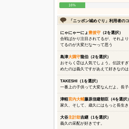
16%
「ニッポン城めぐり」利用者の
にゃにゃーにょ
豊後守
（2を選択）
合戦ばかり注目されてるが、それより
てるのが大変だな〜って思う
島津
大隅守
龍伯（2を選択）
おそらく②は人気でしょう。伝説すぎ
めたのは義久ですがあえて好きなのは
TAKESHI（1を選択）
一番上の子供って大変なんだよ。長子
津軽
宮内大輔
藤原信建朝臣（4を選択
家久、そして、歳久にはもっと長生き
大谷
主計助
吉継（1を選択）
義久の采配が好きです。