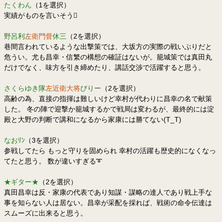
たくわん
（1を選択）
実績がものを言いそう
野呂利
左衛門督
休三
（2を選択）
巷間言われているような出撃策では、大坂方の実際の戦いぶりだと
危うい。尤も昌幸・信繁の構想の確証はないが。籠城策では真田丸
だけでなく、味方を引き締めたり、講話交渉で活躍すると思う。
さくらゆき隊
左近衛大将
びりー
（2を選択）
高齢の為、直接の指揮は難しいけど幸村が代わりに昌幸の名で献策
した。 冬の陣で迎撃か籠城するかで戦局は変わるが、最終的には淀
殿と大野の判断で講和になるから家康には勝てない(T_T)
なおﾘﾝ
（3を選択）
参戦してたら もっと守りを固められ 幸村の活躍も歴史的になくなっ
てたと思う。 数が違いすぎる➰
★ギター★
（2を選択）
真田昌幸は反・家康の代表であり知謀・謀略の達人であり戦上手な
事を知らない人は居ない。昌幸が采配を採れば、戦術の命令伝達は
スムーズに出来ると思う。