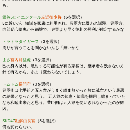
も。
銀英5ロイエンタール
左近衛少将
（6を選択）
5に近いが、知謀を家康に利用され、豊臣方に疑われ謀殺、豊臣方、
内部疑心暗鬼から崩壊で、史実より早く徳川の勝利が確定するかな
トラトラタイガース
（3を選択）
周りが言うことを聞かないんじ「無いかな
まさ
宮内卿
猛虎
（3を選択）
己の身内以外、敵対する可能性が有る家柄は、継承者を残さない方
針で有るから、あまり変わらないでしょう。
トムトム
長門守
（3を選択）
豊臣側は七手組と五人衆がうまく纏ま無かった故に滅亡という最悪
の結果となったと思う。 五人衆の知恵・知識を採用し纏まっていた
なら和睦出来たと思う。豊臣側は五人衆を使いきれなかったのが敗
因。
SKD47
勘解由長官
（3を選択）
何も変わらない。