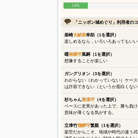
14%
「ニッポン城めぐり」利用者の
柴崎
大納言
幸助（1を選択）
楽しめるなら，いろいろあってもいい
曙
相模守
風嗣（1を選択）
想像することが楽しい
ガングリオン（3を選択）
わからない（わかっていない）ケース
は許容できない（というか面白くない
杉ちゃん
尾張守
（4を選択）
ベースに史実があった上で、勝ち負けの
意味が薄くなる気がする。
立津竹
飛騨守
繁親（1を選択）
架空だからこそ、地域や時代の違う武