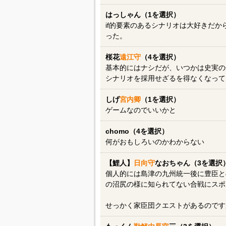
はっしゃん（1を選択）
if的要素のあるシナリオは大好きだ
った。
桜花
遠江守
（4を選択）
基本的にはナシだが、いつかは史実の
シナリオを採用せざるを得なくなって
しげ
宮内卿
（1を選択）
ゲームなのでいいかと
chomo（4を選択）
何がおもしろいのかわからない
【鯉人】
日向守
なおちゃん（3を選択
個人的には島津の九州統一後に豊臣と
の沼尻の様に知られてない合戦にスポ
せっかく家臣団クエストがあるのです