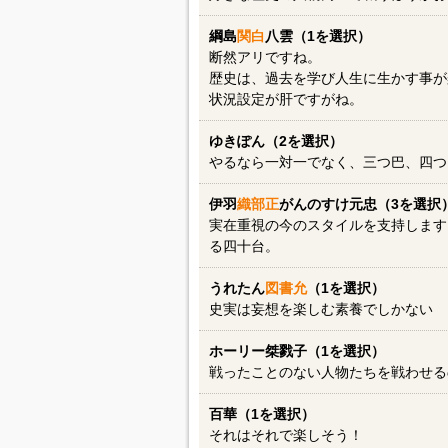
綱島
関白
八雲（1を選択）
断然アリですね。
歴史は、過去を学び人生に生かす事が
状況設定が肝ですがね。
ゆきぽん（2を選択）
やるなら一対一でなく、三つ巴、四つ
伊羽
織部正
がんのすけ元忠（3を選択
実在重視の今のスタイルを支持します
る四十台。
うれたん
図書允
（1を選択）
史実は妄想を楽しむ素養でしかない
ホーリー桀戮子（1を選択）
戦ったことのない人物たちを戦わせる
百華（1を選択）
それはそれで楽しそう！