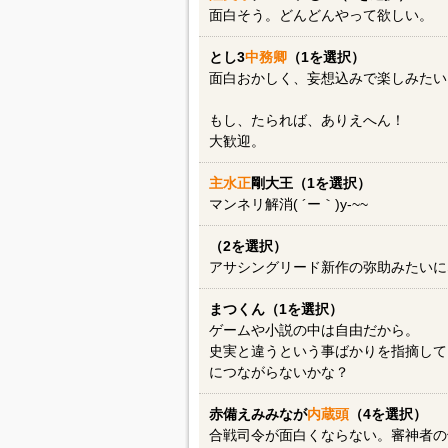
面白そう。どんどんやって欲しい。
とし3
中務卿
（1を選択）
面白おかしく、妄想込みで楽しみたい
もし、たられば、ありえへん！
大歓迎。
主水正
剛大王（1を選択）
マンネリ解消( ´ー｀)y-~~
（2を選択）
アサシングリード新作の弥助みたいに
まつくん（1を選択）
ゲームや小説の中は自由だから。
史実と違うという事ばかりを指摘して
につながらないかな？
赤備えみみなが
内蔵頭
（4を選択）
合戦司令が面白くならない。審神者の