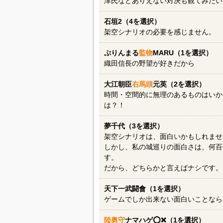
津氏などありえない対決も観てみたい
石垣2（4を選択）
架空シナリオの必要を感じません。
ぷりんまる
監物
MARU（1を選択）
織田信長の野望が好きだから
大江朝臣
右馬頭
元英（2を選択）
時間・空間的に無理のあるものはいか
は？！
夢千代（3を選択）
架空シナリオは、面白いかもしれませ
しかし、私の城巡りの面白さは、何百
す。
だから、どちらかと言えばナシです。
天下一武闘會（1を選択）
ゲームでしか出来ない面白いことなら
陸奥守
ナマハゲ⭕️❌（1を選択）