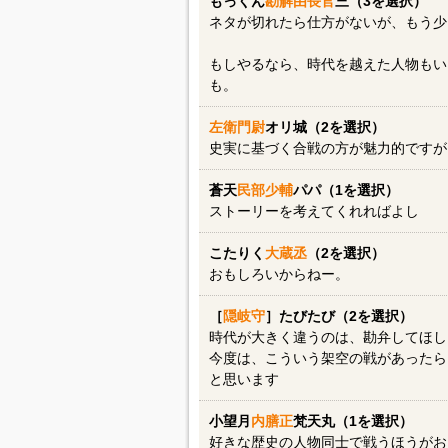
もっくん
勘解由長官
三（3を選択）
ネタが切れたら仕方がないが、もう少
もしやるなら、時代を越えた人物もい
も。
左衛門尉
オリ城（2を選択）
史実に基づく合戦の方が魅力的ですが
蒼天
民部少輔
パパ（1を選択）
ストーリーを考えてくれればよし
こたりく
大蔵丞
（2を選択）
おもしろいからねー。
［
隠岐守
］たびたび（2を選択）
時代が大きく違うのは、勘弁してほし
今度は、こういう架空の戦があったら
と思います
小望月
内膳正
梵天丸（1を選択）
好きな歴史の人物同士で戦うほうがお