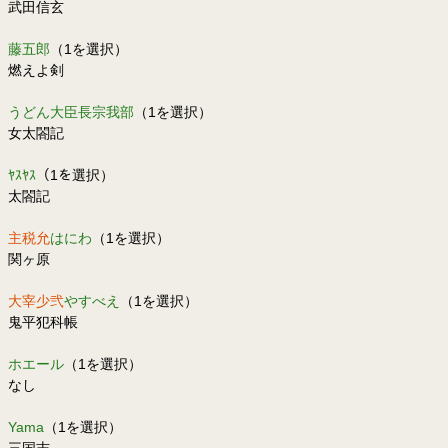
武田信玄
藤五郎
（1を選択）
燃えよ剣
うどん大臣長宗我部
（1を選択）
女太閤記
ﾔｽﾔｽ
（1を選択）
太閤記
主税允
はにわ
（1を選択）
関ヶ原
大宰少弐
やすべえ
（1を選択）
鬼平犯科帳
ホエール
（1を選択）
なし
Yama
（1を選択）