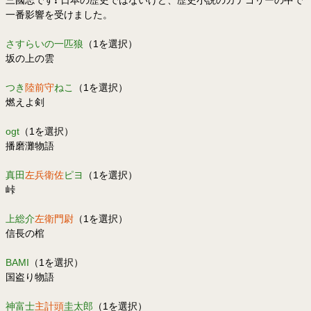
三國志です❗️ 日本の歴史ではないけど、歴史小説のカテゴリーの中で
一番影響を受けました。
さすらいの一匹狼
（1を選択）
坂の上の雲
つき
陸前守
ねこ
（1を選択）
燃えよ剣
ogt
（1を選択）
播磨灘物語
真田
左兵衛佐
ピヨ
（1を選択）
峠
上総介
左衛門尉
（1を選択）
信長の棺
BAMI
（1を選択）
国盗り物語
神富士
主計頭
圭太郎
（1を選択）