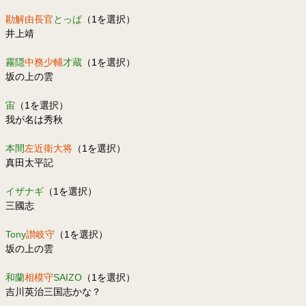
勘解由長官
とっぱ
（1を選択）
井上靖
霧隠
中務少輔
才蔵
（1を選択）
坂の上の雲
宙
（1を選択）
我が名は秀秋
本間
左近衛大将
（1を選択）
真田太平記
イザナギ
（1を選択）
三國志
Tony
讃岐守
（1を選択）
坂の上の雲
和蘭
相模守
SAIZO
（1を選択）
吉川英治三国志かな？