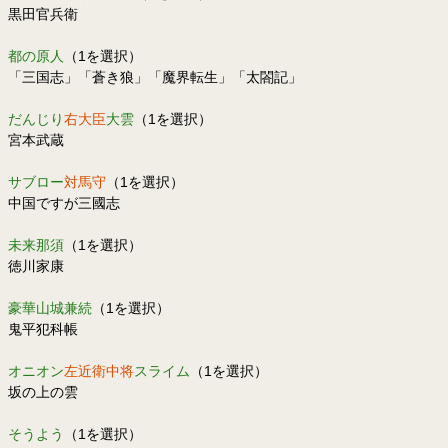
黒田官兵衛
都の原人
（1を選択）
「三国志」「蒼き狼」「魔界転生」「太閤記」
だんじり
右大臣
大雲
（1を選択）
宮本武蔵
サブロー
対馬守
（1を選択）
中国ですが三國志
未来那須
（1を選択）
徳川家康
豪華山城兼続
（1を選択）
鬼平犯科帳
オニオン
左近衛中将
スライム
（1を選択）
坂の上の雲
そうよう
（1を選択）