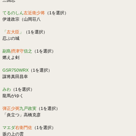
三国志
てるのしん
左近衛少将
（1を選択）
伊達政宗（山岡荘八
「
左大臣
」
（1を選択）
忍ぶの城
副島
摂津守
信之
（1を選択）
燃えよ剣
GSR750WRX
（1を選択）
謀将真田昌幸
みわ
（1を選択）
龍馬がゆく
弾正少弼
九戸政実
（1を選択）
「炎立つ」高橋克彦
マエダ
右衛門佐
（1を選択）
坂の上の雲