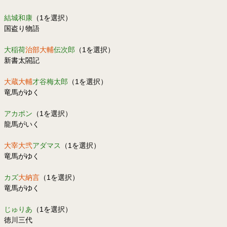
結城和康
（1を選択）
国盗り物語
大稲荷
治部大輔
伝次郎
（1を選択）
新書太閤記
大蔵大輔
才谷梅太郎
（1を選択）
竜馬がゆく
アカポン
（1を選択）
龍馬がいく
大宰大弐
アダマス
（1を選択）
竜馬がゆく
カズ
大納言
（1を選択）
竜馬がゆく
じゅりあ
（1を選択）
徳川三代