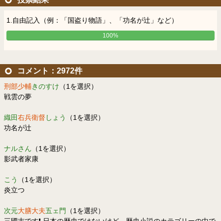
1.自由記入（例：「国盗り物語」、「功名が辻」など）
100%
コメント：2972件
刑部少輔
きのすけ
（1を選択）
戦雲の夢
織田
右兵衛督
しょう
（1を選択）
功名が辻
ナルさん
（1を選択）
影武者家康
こう
（1を選択）
炎立つ
次元
大膳大夫
五ェ門
（1を選択）