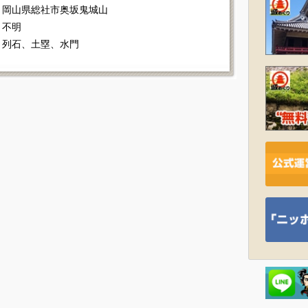
岡山県総社市奥坂鬼城山
不明
列石、土塁、水門