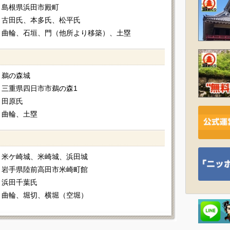
島根県浜田市殿町
古田氏、本多氏、松平氏
曲輪、石垣、門（他所より移築）、土塁
鵜の森城
三重県四日市市鵜の森1
田原氏
曲輪、土塁
米ケ崎城、米崎城、浜田城
岩手県陸前高田市米崎町館
浜田千葉氏
曲輪、堀切、横堀（空堀）