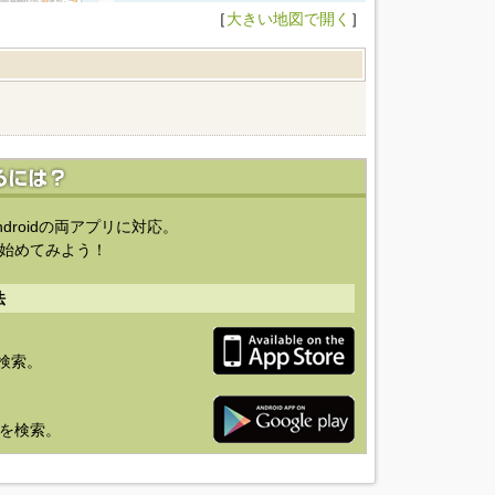
［
大きい地図で開く
］
ndroidの両アプリに対応。
始めてみよう！
法
を検索。
り」を検索。