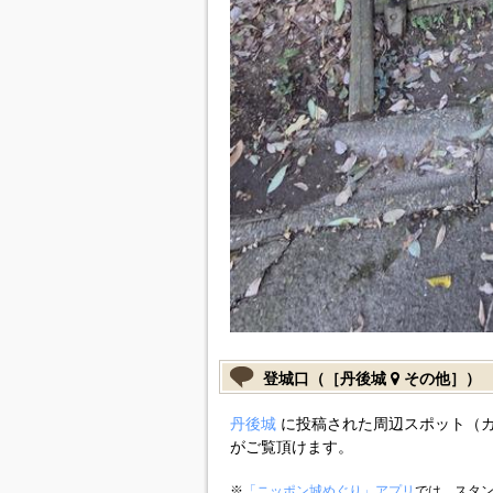
登城口（［丹後城
その他］）
丹後城
に投稿された周辺スポット（
がご覧頂けます。
※
「ニッポン城めぐり」アプリ
では、スタン