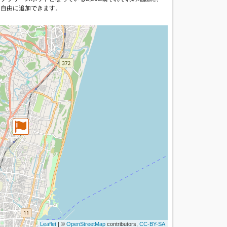
を自由に追加できます。
Leaflet
| ©
OpenStreetMap
contributors,
CC-BY-SA