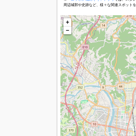
周辺城郭や史跡など、様々な関連スポット
+
−