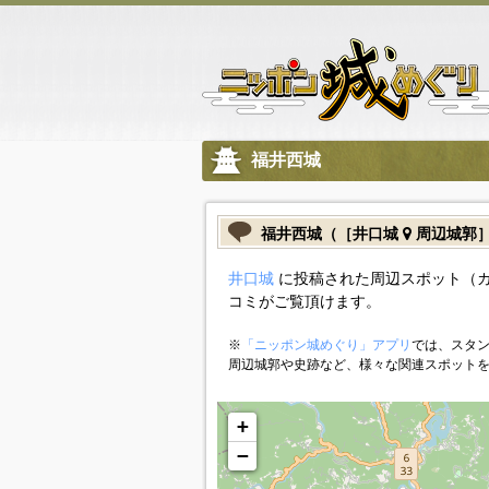
福井西城
福井西城（［井口城
周辺城郭
井口城
に投稿された周辺スポット（
コミがご覧頂けます。
※
「ニッポン城めぐり」アプリ
では、スタン
周辺城郭や史跡など、様々な関連スポット
+
−