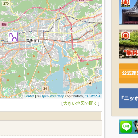
Leaflet
| ©
OpenStreetMap
contributors,
CC-BY-SA
［
大きい地図で開く
］