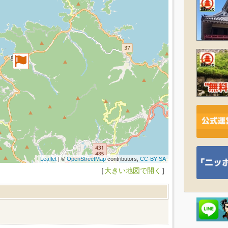
Leaflet
| ©
OpenStreetMap
contributors,
CC-BY-SA
［
大きい地図で開く
］