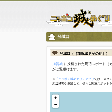
登城口
登城口（［加賀城
その他］）
加賀城
に投稿された周辺スポット（
がご覧頂けます。
※
「ニッポン城めぐり」アプリ
では、スタン
周辺城郭や史跡など、様々な関連スポット
+
−