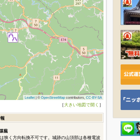
Leaflet
| ©
OpenStreetMap
contributors,
CC-BY-SA
［
大きい地図で開く
］
情報
煤蕪
は狭く方向転換不可です。城跡の山頂部は各種電波