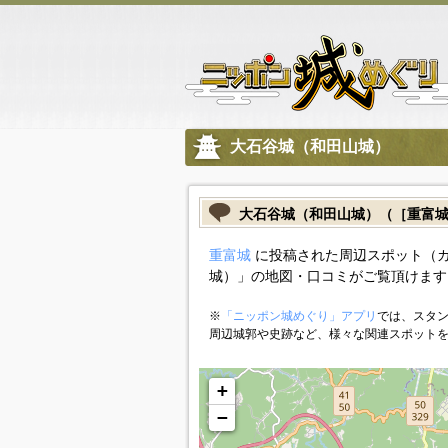
大石谷城（和田山城）
大石谷城（和田山城）（［重富
重富城
に投稿された周辺スポット（
城）」の地図・口コミがご覧頂けます
※
「ニッポン城めぐり」アプリ
では、スタン
周辺城郭や史跡など、様々な関連スポット
+
−