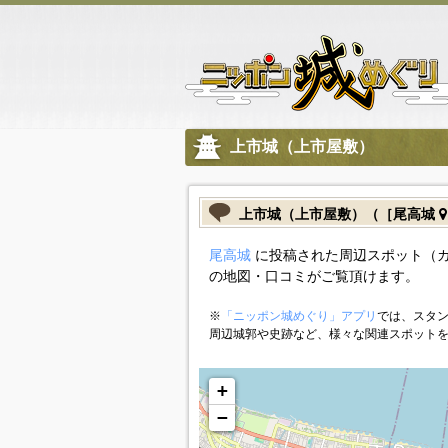
上市城（上市屋敷）
上市城（上市屋敷）（［尾高城
尾高城
に投稿された周辺スポット（
の地図・口コミがご覧頂けます。
※
「ニッポン城めぐり」アプリ
では、スタン
周辺城郭や史跡など、様々な関連スポット
+
−