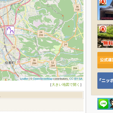
Leaflet
| ©
OpenStreetMap
contributors,
CC-BY-SA
［
大きい地図で開く
］
報