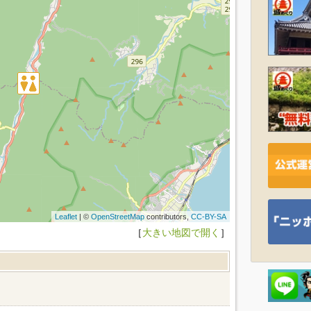
Leaflet
| ©
OpenStreetMap
contributors,
CC-BY-SA
［
大きい地図で開く
］