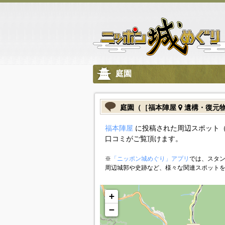
庭園
庭園（［福本陣屋
遺構・復元
福本陣屋
に投稿された周辺スポット（
口コミがご覧頂けます。
※
「ニッポン城めぐり」アプリ
では、スタン
周辺城郭や史跡など、様々な関連スポット
+
−