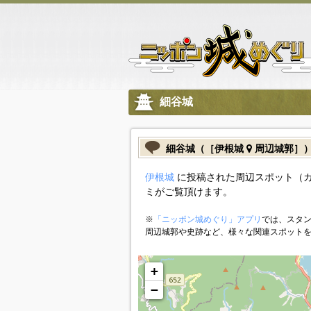
細谷城
細谷城（［伊根城
周辺城郭］
伊根城
に投稿された周辺スポット（
ミがご覧頂けます。
※
「ニッポン城めぐり」アプリ
では、スタン
周辺城郭や史跡など、様々な関連スポット
+
−