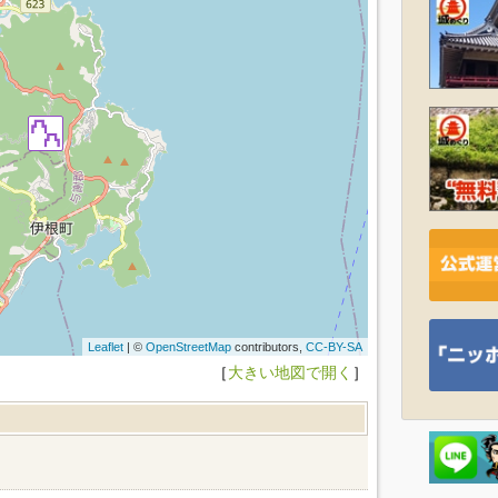
Leaflet
| ©
OpenStreetMap
contributors,
CC-BY-SA
［
大きい地図で開く
］