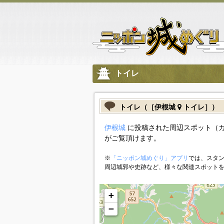
トイレ
トイレ（［伊根城
トイレ］）
伊根城
に投稿された周辺スポット（
がご覧頂けます。
※
「ニッポン城めぐり」アプリ
では、スタン
周辺城郭や史跡など、様々な関連スポット
+
−