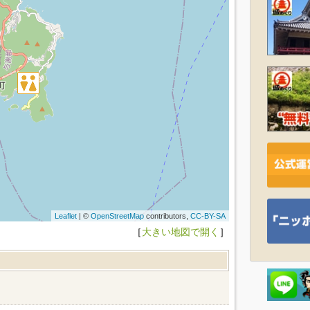
Leaflet
| ©
OpenStreetMap
contributors,
CC-BY-SA
［
大きい地図で開く
］