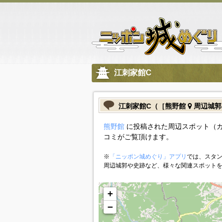
江刺家館C
江刺家館C（［熊野館
周辺城郭
熊野館
に投稿された周辺スポット（カ
コミがご覧頂けます。
※
「ニッポン城めぐり」アプリ
では、スタン
周辺城郭や史跡など、様々な関連スポット
+
−