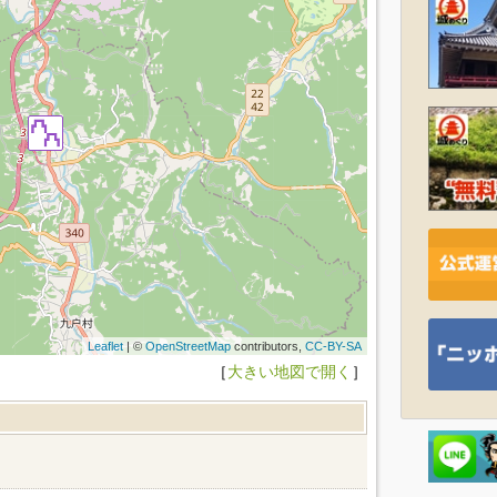
Leaflet
| ©
OpenStreetMap
contributors,
CC-BY-SA
［
大きい地図で開く
］