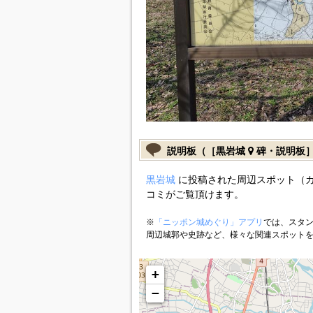
説明板（［黒岩城
碑・説明板
黒岩城
に投稿された周辺スポット（
コミがご覧頂けます。
※
「ニッポン城めぐり」アプリ
では、スタン
周辺城郭や史跡など、様々な関連スポット
+
−