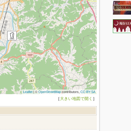
Leaflet
| ©
OpenStreetMap
contributors,
CC-BY-SA
［
大きい地図で開く
］