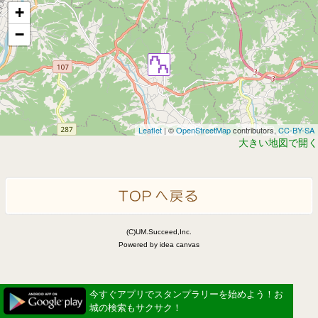
+
−
Leaflet
| ©
OpenStreetMap
contributors,
CC-BY-SA
大きい地図で開く
(C)UM.Succeed,Inc.
Powered by idea canvas
今すぐアプリでスタンプラリーを始めよう！お
城の検索もサクサク！