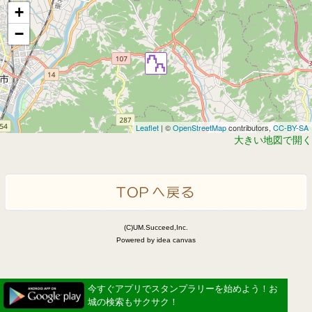
+
−
Leaflet
| ©
OpenStreetMap
contributors,
CC-BY-SA
大きい地図で開く
(C)UM.Succeed,Inc.
Powered by idea canvas
今すぐアプリでスタンプラリーを始めよう！お
城の検索もサクサク！