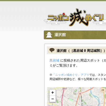
湯沢館
湯沢館（［黒岩城
周辺城郭］
黒岩城
に投稿された周辺スポット（
ミがご覧頂けます。
※
「ニッポン城めぐり」アプリ
では、スタン
周辺城郭や史跡など、様々な関連スポット
+
−