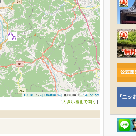
Leaflet
| ©
OpenStreetMap
contributors,
CC-BY-SA
［
大きい地図で開く
］