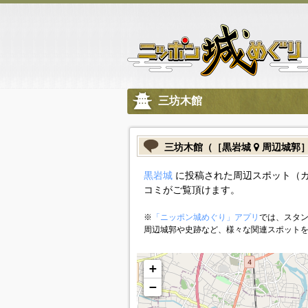
三坊木館
三坊木館（［黒岩城
周辺城郭
黒岩城
に投稿された周辺スポット（
コミがご覧頂けます。
※
「ニッポン城めぐり」アプリ
では、スタン
周辺城郭や史跡など、様々な関連スポット
+
−