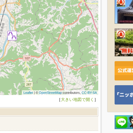
Leaflet
| ©
OpenStreetMap
contributors,
CC-BY-SA
［
大きい地図で開く
］