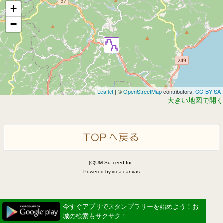
+
−
Leaflet
| ©
OpenStreetMap
contributors,
CC-BY-SA
大きい地図で開く
(C)UM.Succeed,Inc.
Powered by idea canvas
今すぐアプリでスタンプラリーを始めよう！お
城の検索もサクサク！