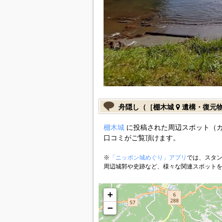
舟隠し（［棚木城
遺構・復元
棚木城
に投稿された周辺スポット（
口コミがご覧頂けます。
※
「ニッポン城めぐり」アプリ
では、スタン
周辺城郭や史跡など、様々な関連スポット
+
−