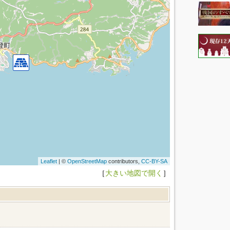
Leaflet
| ©
OpenStreetMap
contributors,
CC-BY-SA
［
大きい地図で開く
］