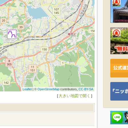
Leaflet
| ©
OpenStreetMap
contributors,
CC-BY-SA
［
大きい地図で開く
］