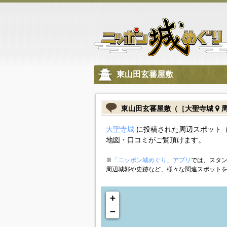
東山田玄蕃屋敷
東山田玄蕃屋敷（［大聖寺城
周
大聖寺城
に投稿された周辺スポット（
地図・口コミがご覧頂けます。
※
「ニッポン城めぐり」アプリ
では、スタン
周辺城郭や史跡など、様々な関連スポット
+
−