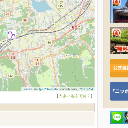
Leaflet
| ©
OpenStreetMap
contributors,
CC-BY-SA
［
大きい地図で開く
］