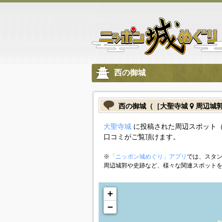
西の御城
西の御城（［大聖寺城
周辺城
大聖寺城
に投稿された周辺スポット（
口コミがご覧頂けます。
※
「ニッポン城めぐり」アプリ
では、スタン
周辺城郭や史跡など、様々な関連スポット
+
−