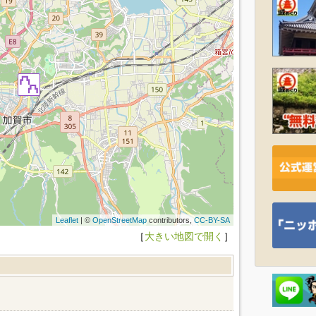
Leaflet
| ©
OpenStreetMap
contributors,
CC-BY-SA
［
大きい地図で開く
］