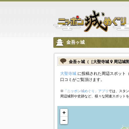
金吾ヶ城
金吾ヶ城（［大聖寺城
周辺城
大聖寺城
に投稿された周辺スポット（
口コミがご覧頂けます。
※
「ニッポン城めぐり」アプリ
では、スタン
周辺城郭や史跡など、様々な関連スポット
+
−