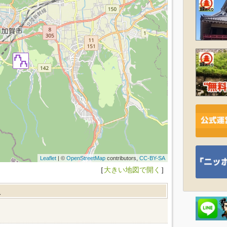
Leaflet
| ©
OpenStreetMap
contributors,
CC-BY-SA
［
大きい地図で開く
］
報