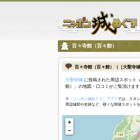
百々寺館（百々館）
百々寺館（百々館）（［大聖寺
大聖寺城
に投稿された周辺スポット
館）」の地図・口コミがご覧頂けます
※
「ニッポン城めぐり」アプリ
では、スタン
周辺城郭や史跡など、様々な関連スポット
+
−