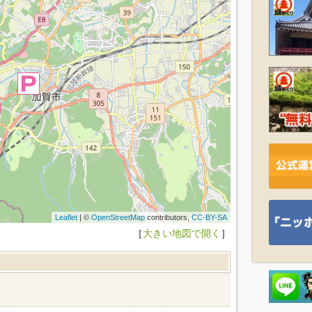
Leaflet
| ©
OpenStreetMap
contributors,
CC-BY-SA
［
大きい地図で開く
］