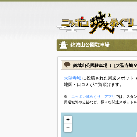
錦城山公園駐車場
錦城山公園駐車場（［大聖寺城
大聖寺城
に投稿された周辺スポット（
地図・口コミがご覧頂けます。
※
「ニッポン城めぐり」アプリ
では、スタン
周辺城郭や史跡など、様々な関連スポット
+
−