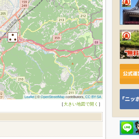
Leaflet
| ©
OpenStreetMap
contributors,
CC-BY-SA
［
大きい地図で開く
］