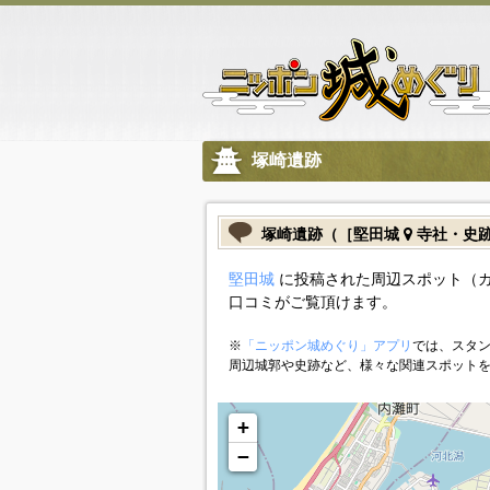
塚崎遺跡
塚崎遺跡（［堅田城
寺社・史
堅田城
に投稿された周辺スポット（
口コミがご覧頂けます。
※
「ニッポン城めぐり」アプリ
では、スタン
周辺城郭や史跡など、様々な関連スポット
+
−