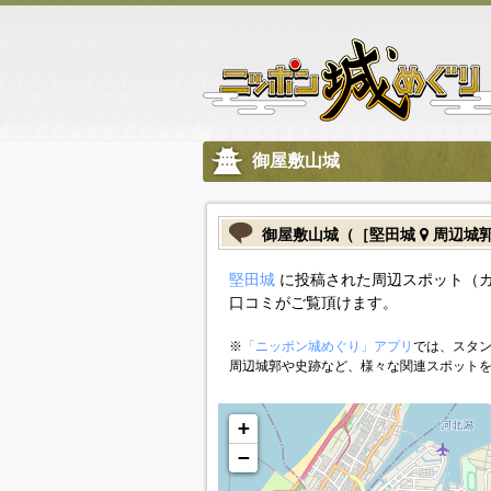
御屋敷山城
御屋敷山城（［堅田城
周辺城
堅田城
に投稿された周辺スポット（
口コミがご覧頂けます。
※
「ニッポン城めぐり」アプリ
では、スタン
周辺城郭や史跡など、様々な関連スポット
+
−