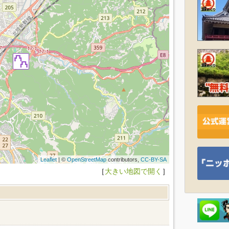
Leaflet
| ©
OpenStreetMap
contributors,
CC-BY-SA
［
大きい地図で開く
］