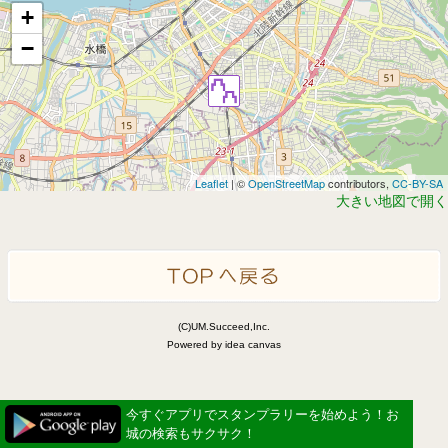
+
−
Leaflet
| ©
OpenStreetMap
contributors,
CC-BY-SA
大きい地図で開く
(C)UM.Succeed,Inc.
Powered by idea canvas
今すぐアプリでスタンプラリーを始めよう！お
城の検索もサクサク！