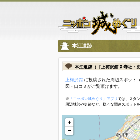
本江遺跡
本江遺跡（［上梅沢館
寺社・
上梅沢館
に投稿された周辺スポット
図・口コミがご覧頂けます。
※
「ニッポン城めぐり」アプリ
では、スタン
周辺城郭や史跡など、様々な関連スポット
+
−