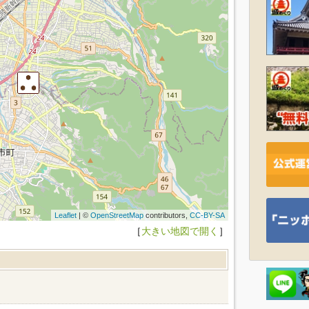
Leaflet
| ©
OpenStreetMap
contributors,
CC-BY-SA
［
大きい地図で開く
］