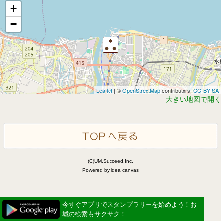
+
−
Leaflet
| ©
OpenStreetMap
contributors,
CC-BY-SA
大きい地図で開く
(C)UM.Succeed,Inc.
Powered by idea canvas
今すぐアプリでスタンプラリーを始めよう！お
城の検索もサクサク！